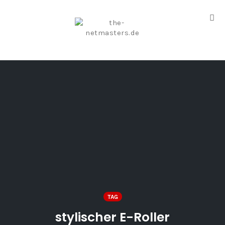
Tog
nav
Skip
to
content
TAG
stylischer E-Roller