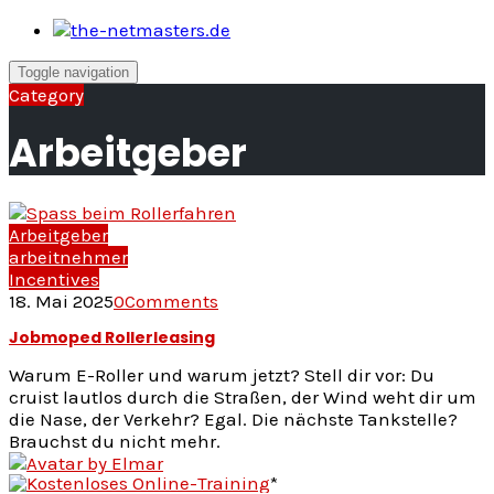
Skip
to
content
Toggle navigation
Category
Arbeitgeber
Arbeitgeber
arbeitnehmer
Incentives
18. Mai 2025
0
Comments
Jobmoped Rollerleasing
Warum E-Roller und warum jetzt? Stell dir vor: Du
cruist lautlos durch die Straßen, der Wind weht dir um
die Nase, der Verkehr? Egal. Die nächste Tankstelle?
Brauchst du nicht mehr.
by
Elmar
*